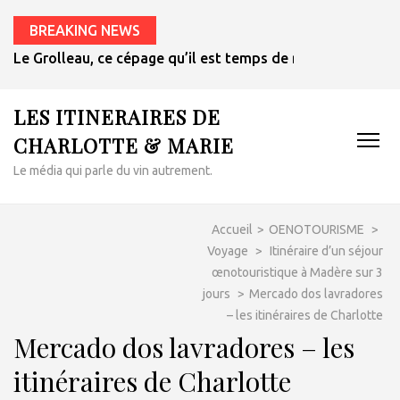
BREAKING NEWS
Le Grolleau, ce cépage qu’il est temps de redécouvrir
LES ITINERAIRES DE
CHARLOTTE & MARIE
Le média qui parle du vin autrement.
Accueil
>
OENOTOURISME
>
Voyage
>
Itinéraire d’un séjour
œnotouristique à Madère sur 3
jours
>
Mercado dos lavradores
– les itinéraires de Charlotte
Mercado dos lavradores – les
itinéraires de Charlotte