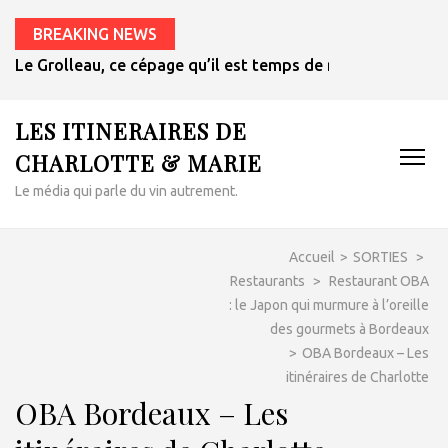
BREAKING NEWS
Le Grolleau, ce cépage qu’il est temps de redécouvrir
LES ITINERAIRES DE
CHARLOTTE & MARIE
Le média qui parle du vin autrement.
Accueil
>
SORTIES
>
Restaurants
>
Restaurant OBA
: le Japon qui murmure à l’oreille
des gourmets à Bordeaux
>
OBA Bordeaux – Les
itinéraires de Charlotte
OBA Bordeaux – Les