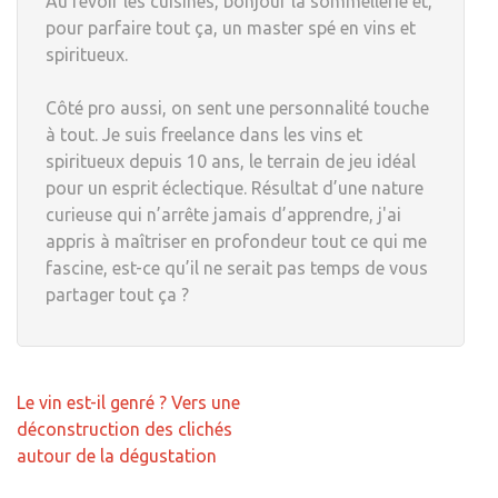
Au revoir les cuisines, bonjour la sommellerie et,
pour parfaire tout ça, un master spé en vins et
spiritueux.
Côté pro aussi, on sent une personnalité touche
à tout. Je suis freelance dans les vins et
spiritueux depuis 10 ans, le terrain de jeu idéal
pour un esprit éclectique. Résultat d’une nature
curieuse qui n’arrête jamais d’apprendre, j'ai
appris à maîtriser en profondeur tout ce qui me
fascine, est-ce qu’il ne serait pas temps de vous
partager tout ça ?
Navigation
Le vin est-il genré ? Vers une
de
déconstruction des clichés
l’article
autour de la dégustation