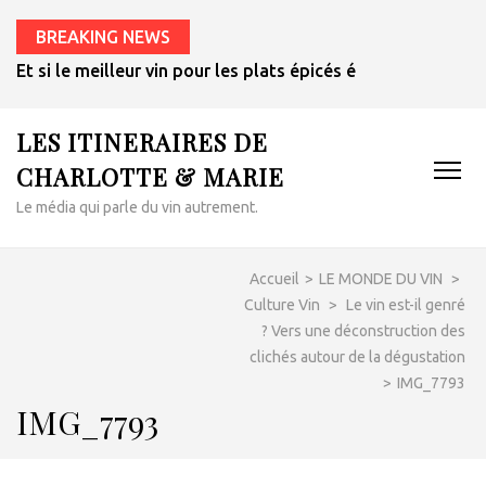
BREAKING NEWS
Et si le meilleur vin pour les plats épicés était un rosé de 
LES ITINERAIRES DE
CHARLOTTE & MARIE
Le média qui parle du vin autrement.
Accueil
>
LE MONDE DU VIN
>
Culture Vin
>
Le vin est-il genré
? Vers une déconstruction des
clichés autour de la dégustation
>
IMG_7793
IMG_7793