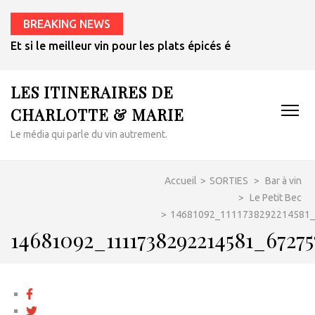
BREAKING NEWS
Et si le meilleur vin pour les plats épicés était un rosé de 
LES ITINERAIRES DE
CHARLOTTE & MARIE
Le média qui parle du vin autrement.
Accueil
>
SORTIES
>
Bar à vin
>
Le Petit Bec
>
14681092_1111738292214581
14681092_1111738292214581_6727