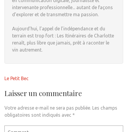
en communication digitale, journaliste et
intervenante professionnelle... autant de façons
d’explorer et de transmettre ma passion.
Aujourd’hui, l’appel de l’indépendance et du
terrain est trop fort : Les Itinéraires de Charlotte
renaît, plus libre que jamais, prêt à raconter le
vin autrement.
Navigation
Le Petit Bec
de
l’article
Laisser un commentaire
Votre adresse e-mail ne sera pas publiée.
Les champs
obligatoires sont indiqués avec
*