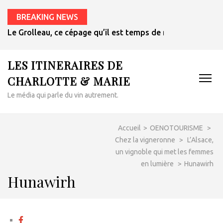
BREAKING NEWS
Le Grolleau, ce cépage qu’il est temps de redécouvrir
LES ITINERAIRES DE
CHARLOTTE & MARIE
Le média qui parle du vin autrement.
Accueil
>
OENOTOURISME
>
Chez la vigneronne
>
L’Alsace,
un vignoble qui met les femmes
en lumière
>
Hunawirh
Hunawirh