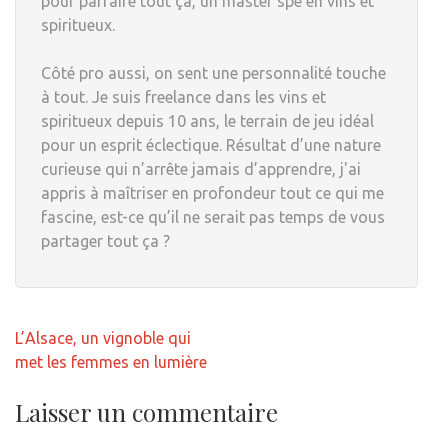
pour parfaire tout ça, un master spé en vins et
spiritueux.
Côté pro aussi, on sent une personnalité touche
à tout. Je suis freelance dans les vins et
spiritueux depuis 10 ans, le terrain de jeu idéal
pour un esprit éclectique. Résultat d’une nature
curieuse qui n’arrête jamais d’apprendre, j'ai
appris à maîtriser en profondeur tout ce qui me
fascine, est-ce qu’il ne serait pas temps de vous
partager tout ça ?
Navigation
L’Alsace, un vignoble qui
de
met les femmes en lumière
l’article
Laisser un commentaire