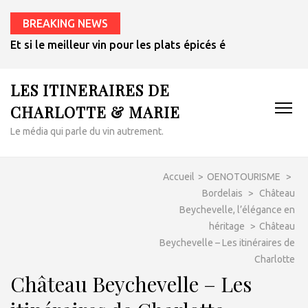
BREAKING NEWS
Et si le meilleur vin pour les plats épicés était un rosé de 
LES ITINERAIRES DE
CHARLOTTE & MARIE
Le média qui parle du vin autrement.
Accueil
>
OENOTOURISME
>
Bordelais
>
Château
Beychevelle, l’élégance en
héritage
>
Château
Beychevelle – Les itinéraires de
Charlotte
Château Beychevelle – Les