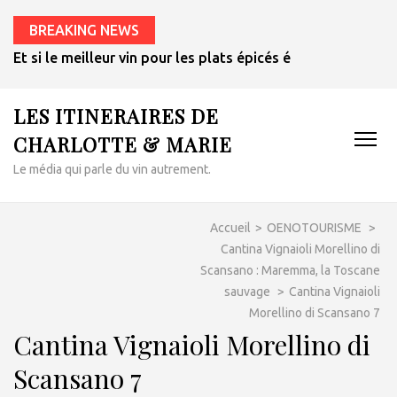
BREAKING NEWS
Et si le meilleur vin pour les plats épicés était un rosé de 
LES ITINERAIRES DE
CHARLOTTE & MARIE
Le média qui parle du vin autrement.
Accueil
>
OENOTOURISME
>
Cantina Vignaioli Morellino di
Scansano : Maremma, la Toscane
sauvage
>
Cantina Vignaioli
Morellino di Scansano 7
Cantina Vignaioli Morellino di
Scansano 7