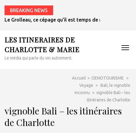
BREAKING NEWS
Le Grolleau, ce cépage qu’il est temps de redécouvrir
LES ITINERAIRES DE
CHARLOTTE & MARIE
Le média qui parle du vin autrement.
Accueil
>
OENOTOURISME
>
Voyage
>
Bali, le vignoble
inconnu
>
vignoble Bali – les
itinéraires de Charlotte
vignoble Bali – les itinéraires
de Charlotte