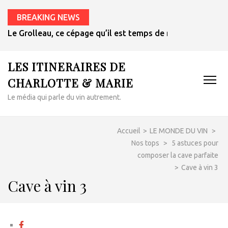
BREAKING NEWS
Le Grolleau, ce cépage qu’il est temps de redécouvrir
LES ITINERAIRES DE
CHARLOTTE & MARIE
Le média qui parle du vin autrement.
Accueil
>
LE MONDE DU VIN
>
Nos tops
>
5 astuces pour
composer la cave parfaite
>
Cave à vin 3
Cave à vin 3