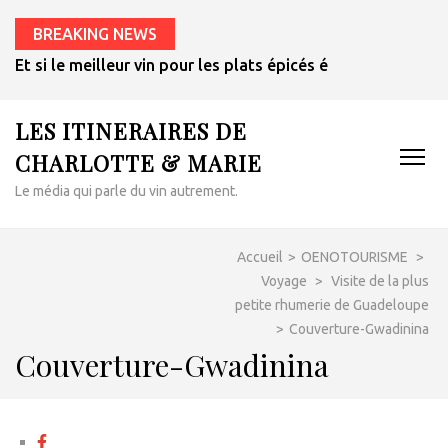
BREAKING NEWS
Et si le meilleur vin pour les plats épicés était un rosé de 
LES ITINERAIRES DE
CHARLOTTE & MARIE
Le média qui parle du vin autrement.
Accueil
>
OENOTOURISME
>
Voyage
>
Visite de la plus
petite rhumerie de Guadeloupe
>
Couverture-Gwadinina
Couverture-Gwadinina