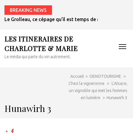
BREAKING NEWS
Le Grolleau, ce cépage qu’il est temps de redécouvrir
LES ITINERAIRES DE
CHARLOTTE & MARIE
Le média qui parle du vin autrement.
Accueil
>
OENOTOURISME
>
Chez la vigneronne
>
L’Alsace,
un vignoble qui met les femmes
en lumière
>
Hunawirh 3
Hunawirh 3