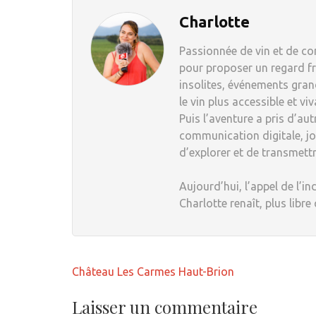
Charlotte
Passionnée de vin et de com
pour proposer un regard fr
insolites, événements grand
le vin plus accessible et viv
Puis l’aventure a pris d’au
communication digitale, jou
d’explorer et de transmett
Aujourd’hui, l’appel de l’in
Charlotte renaît, plus libre
Navigation
Château Les Carmes Haut-Brion
de
l’article
Laisser un commentaire