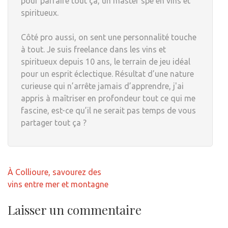
pour parfaire tout ça, un master spé en vins et
spiritueux.
Côté pro aussi, on sent une personnalité touche
à tout. Je suis freelance dans les vins et
spiritueux depuis 10 ans, le terrain de jeu idéal
pour un esprit éclectique. Résultat d’une nature
curieuse qui n’arrête jamais d’apprendre, j'ai
appris à maîtriser en profondeur tout ce qui me
fascine, est-ce qu’il ne serait pas temps de vous
partager tout ça ?
Navigation
À Collioure, savourez des
de
vins entre mer et montagne
l’article
Laisser un commentaire