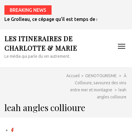
BREAKING NEWS
Le Grolleau, ce cépage qu’il est temps de redécouvrir
LES ITINERAIRES DE
CHARLOTTE & MARIE
Le média qui parle du vin autrement.
Accueil
>
OENOTOURISME
>
À
Collioure, savourez des vins
entre mer et montagne
>
leah
angles collioure
leah angles collioure