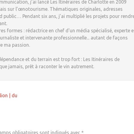
munication, j’ai lancé Les Itinéraires de Charlotte en 2009
ais sur l’œnotourisme. Thématiques originales, adresses
 public… Pendant six ans, j’ai multiplié les projets pour rendr
ant.
tres formes : rédactrice en chef d'un média spécialisé, experte 
rnaliste et intervenante professionnelle... autant de façons
re ma passion.
dépendance et du terrain est trop fort : Les Itinéraires de
 que jamais, prêt à raconter le vin autrement.
ion | du
amps obligatoires sont indiqués avec
*