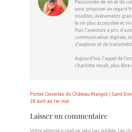
Passionnée de vin et de com
pour proposer un regard fr
insolites, événements grand
le vin plus accessible et viv
Puis l’aventure a pris d’au
communication digitale, jou
d’explorer et de transmett
Aujourd’hui, l’appel de l’in
Charlotte renaît, plus libre
Navigation
Portes Ouvertes du Château Mangot | Saint Emil
de
28 avril au 1er mai
l’article
Laisser un commentaire
Votre adresse e-mail ne sera pas publiée.
Les ch