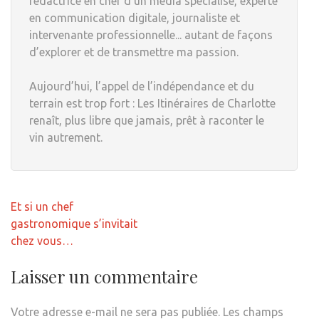
rédactrice en chef d'un média spécialisé, experte
en communication digitale, journaliste et
intervenante professionnelle... autant de façons
d’explorer et de transmettre ma passion.
Aujourd’hui, l’appel de l’indépendance et du
terrain est trop fort : Les Itinéraires de Charlotte
renaît, plus libre que jamais, prêt à raconter le
vin autrement.
Navigation
Et si un chef
de
gastronomique s’invitait
l’article
chez vous…
Laisser un commentaire
Votre adresse e-mail ne sera pas publiée.
Les champs