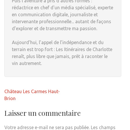
Puis l’aventure a pris d’autres formes :
rédactrice en chef d'un média spécialisé, experte
en communication digitale, journaliste et
intervenante professionnelle... autant de façons
d’explorer et de transmettre ma passion.
Aujourd’hui, l’appel de l’indépendance et du
terrain est trop fort : Les Itinéraires de Charlotte
renaît, plus libre que jamais, prêt à raconter le
vin autrement.
Navigation
Château Les Carmes Haut-
de
Brion
l’article
Laisser un commentaire
Votre adresse e-mail ne sera pas publiée.
Les champs