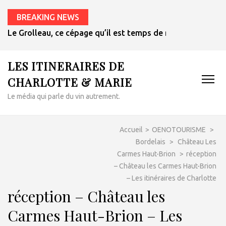
BREAKING NEWS
Le Grolleau, ce cépage qu’il est temps de redécouvrir
LES ITINERAIRES DE
CHARLOTTE & MARIE
Le média qui parle du vin autrement.
Accueil
>
OENOTOURISME
>
Bordelais
>
Château Les
Carmes Haut-Brion
>
réception
– Château les Carmes Haut-Brion
– Les itinéraires de Charlotte
réception – Château les
Carmes Haut-Brion – Les