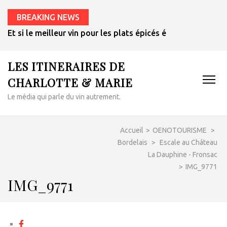
BREAKING NEWS
Et si le meilleur vin pour les plats épicés était un rosé de 
LES ITINERAIRES DE
CHARLOTTE & MARIE
Le média qui parle du vin autrement.
Accueil
>
OENOTOURISME
>
Bordelais
>
Escale au Château
La Dauphine - Fronsac
>
IMG_9771
IMG_9771