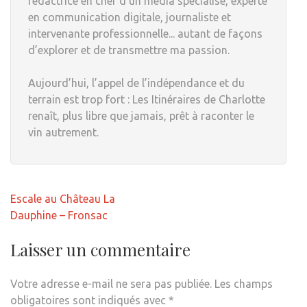
rédactrice en chef d'un média spécialisé, experte
en communication digitale, journaliste et
intervenante professionnelle... autant de façons
d’explorer et de transmettre ma passion.
Aujourd’hui, l’appel de l’indépendance et du
terrain est trop fort : Les Itinéraires de Charlotte
renaît, plus libre que jamais, prêt à raconter le
vin autrement.
Navigation
Escale au Château La
de
Dauphine – Fronsac
l’article
Laisser un commentaire
Votre adresse e-mail ne sera pas publiée.
Les champs
obligatoires sont indiqués avec
*